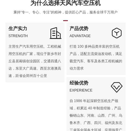
为什么选择天风汽车空压机
秉持“专一、专心、专注”的精神，提供匠心产品，服务全球千万用户
生产实力
产品优势
STRENGTH
ADVANTAGE
主营生产汽车用空压机、工程机械
打造 100 多种品类丰富的空压机
用空压机的厂家，现位于新乡市封
产品，适配主流柴油发动机，满足
丘县居厢镇创业园区，交通四通八
载货汽车、客车及各类工程机械的
达，东至大广高速、西至京港澳高
动力需求
速，距省会郑州百十公里​
经验优势
EXPERIENCE
自 1986 年起深耕空压机生产领
域，积累近 40 年制造经验，产品
畅销山东、河南、山西、广州、乌
鲁木齐、广西、四川、福州及东北
三省等全国各大区域，应用场景广